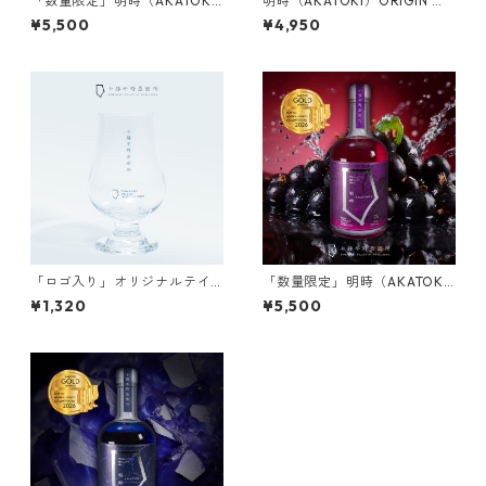
「数量限定」明時（AKATOK
明時（AKATOKI）ORIGIN オ
I）RASPBERRY ラズベリー
リジン（化粧箱:オプション）
¥5,500
¥4,950
（化粧箱:オプション）
「ロゴ入り」オリジナルテイ
「数量限定」明時（AKATOK
スティンググラス
I）CASSIS カシス（化粧箱:オ
¥1,320
¥5,500
プション）